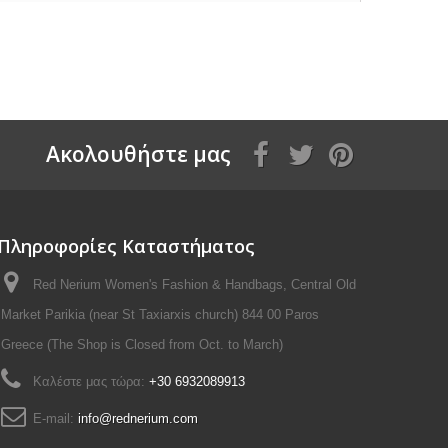
Aκολουθήστε μας
Πληροφορίες Καταστήματος
Red Nerium Women's Fashion & Handbags, Central Old
Market Parikia (near St Taxiarxis church) 844 00 Paros
Greece (The Shop is Closed from Oct. to March)
Καλέστε μας τώρα:
+30 6932089913
E-mail:
info@rednerium.com