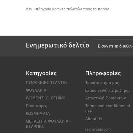
Δεν υπάρχουν κριτικές πελατών προς το παρόν.
Ενημερωτικό δελτίο
Κατηγορίες
Πληροφορίες
ΓΥΝΑΙΚΕΙΕΣ ΤΣΑΝΤΕΣ
Το κατάστημα μας
ΦΟΥΛΑΡΙΑ
Επικοινωνήστε μαζί μας
WOMEN'S CLOTHING
Αποστολή Προϊοντων
Προσφορες
Terms and conditions of
use
ΚΟΣΜΗΜΑΤΑ
About Us
ΜΕΤΑΞΩΤΑ ΦΟΥΛΑΡΙΑ -
ΕΣΑΡΠΕΣ
rednerium.com