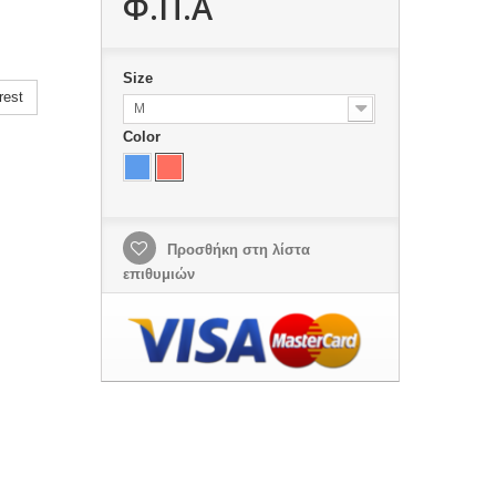
Φ.Π.Α
Size
rest
M
Color
Προσθήκη στη λίστα
επιθυμιών